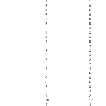
1
1
5
6
4
6
6
6
7
8
5
5
3
4
1
3
4
4
4
5
3
3
3
3
3
4
2
2
2
2
4
4
3
6
0
0
6
6
8
8
3
3
1
2
10
12
4
4